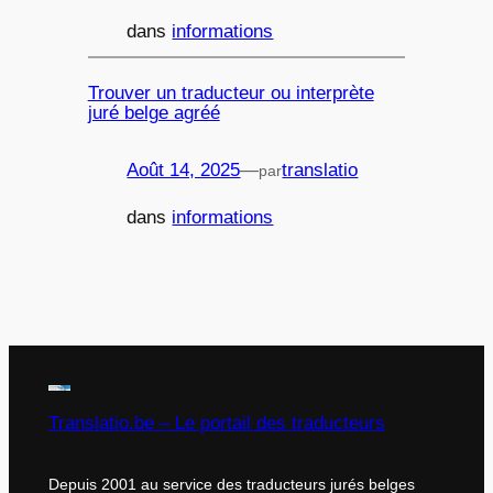
dans
informations
Trouver un traducteur ou interprète
juré belge agréé
Août 14, 2025
—
translatio
par
dans
informations
Translatio.be – Le portail des traducteurs
Depuis 2001 au service des traducteurs jurés belges