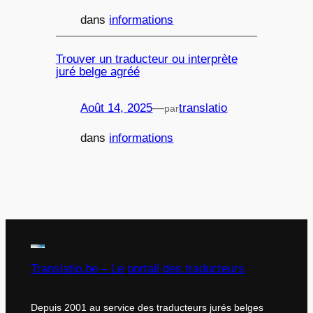
dans
informations
Trouver un traducteur ou interprète
juré belge agréé
Août 14, 2025
—
translatio
par
dans
informations
Translatio.be – Le portail des traducteurs
Depuis 2001 au service des traducteurs jurés belges