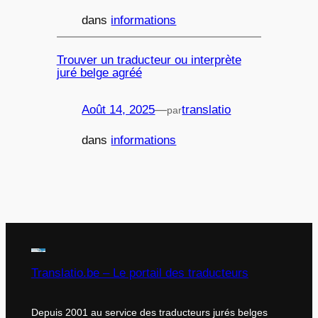
dans
informations
Trouver un traducteur ou interprète
juré belge agréé
Août 14, 2025
—
translatio
par
dans
informations
Translatio.be – Le portail des traducteurs
Depuis 2001 au service des traducteurs jurés belges