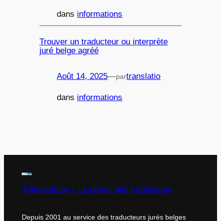
dans
informations
Trouver un traducteur ou interprète
juré belge agréé
Août 14, 2025
—
translatio
par
dans
informations
Translatio.be – Le portail des traducteurs
Depuis 2001 au service des traducteurs jurés belges